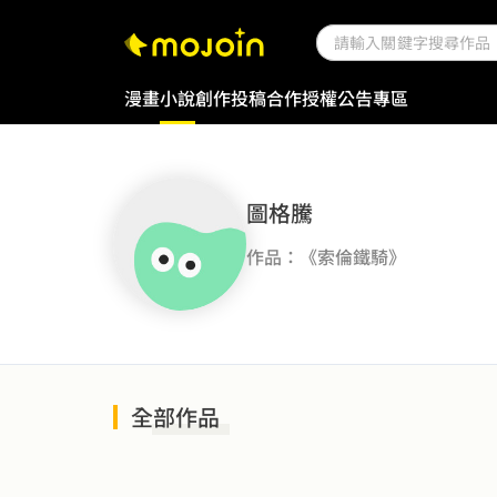
漫畫
小說
創作投稿
合作授權
公告專區
圖格騰
作品：《索倫鐵騎》
全部作品