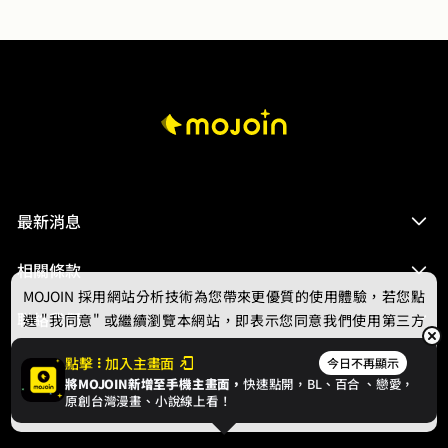
最新消息
相關條款
MOJOIN
採用網站分析技術為您帶來更優質的使用體驗，若您點
聯絡我們
選 "我同意" 或繼續瀏覽本網站，即表示您同意我們使用第三方
Cookie，欲瞭解更多資訊請見
隱私權政策
。
點擊
加入主畫面
今日不再顯示
將MOJOIN新增至手機主畫面，
快速點開，BL、
百合
、戀愛，
我同意
原創台灣漫畫、小說線上看！
© 2024 gamania Digital Entertainment Co., Ltd.