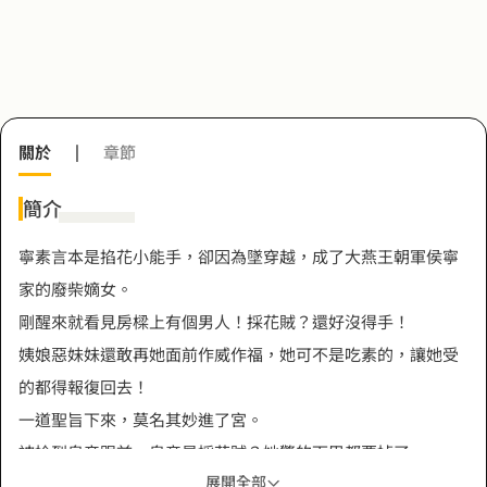
關於
|
章節
簡介
寧素言本是掐花小能手，卻因為墜穿越，成了大燕王朝軍侯寧
家的廢柴嫡女。
剛醒來就看見房樑上有個男人！採花賊？還好沒得手！
姨娘惡妹妹還敢再她面前作威作福，她可不是吃素的，讓她受
的都得報復回去！
一道聖旨下來，莫名其妙進了宮。
被拎到皇帝跟前，皇帝是採花賊？她驚的下巴都要掉了……
展開全部
總有美男找上她，皇上您生哪門子的氣？