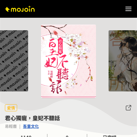
愛情
君心獨寵，皇妃不聽話
易輕塵
|
吾里文化