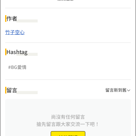
大加穩固的靠山，她以後在這雪域國橫著走也沒人敢吭一聲
了。
作者
「不過，橫著走的不是螃蟹嗎？」某人臉不紅心不跳的說道。
竹子空心
Hashtag
#BG愛情
留言
留言新到舊
尚沒有任何留言
搶先留言跟大家交流一下吧！