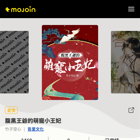
愛情
腹黑王爺的萌寵小王妃
竹子空心
|
吾里文化