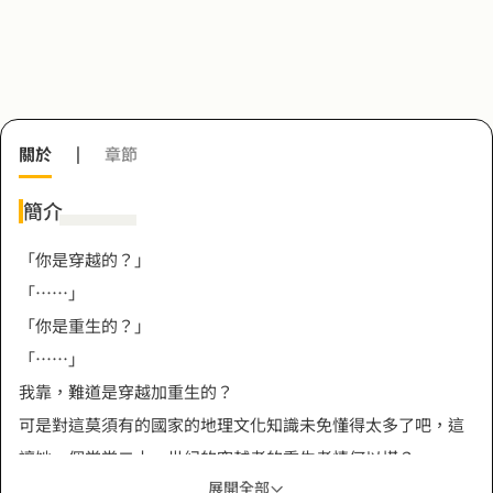
關於
|
章節
簡介
「你是穿越的？」
「……」
「你是重生的？」
「……」
我靠，難道是穿越加重生的？
可是對這莫須有的國家的地理文化知識未免懂得太多了吧，這
讓她一個堂堂二十一世紀的穿越者的重生者情何以堪？
展開全部
不過柳云溪轉念一想，這人已經是自己的夫君了，有個這麼強