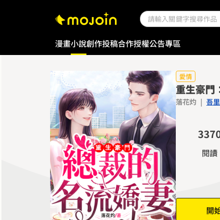
0
漫畫
小說
創作投稿
合作授權
公告專區
1
2
3
愛情
重生豪門
0
0
4
落花灼
|
吾里
1
1
5
2
2
6
3
3
7
4
4
8
閱讀
5
5
9
6
6
7
7
8
8
開