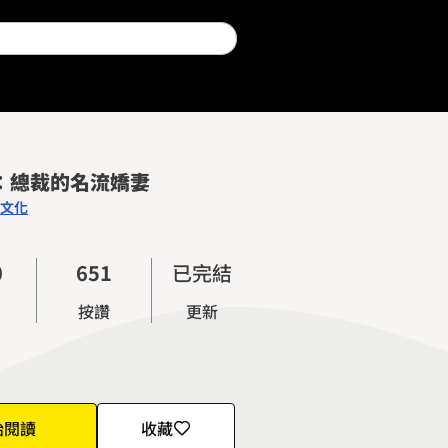
0
1
0
2
1
：總裁的名流嬌妻
3
2
文化
4
3
5
4
0
0
6
5
1
已完結
1
7
6
2
按讚
更新
2
8
7
3
3
9
8
4
4
9
5
5
6
始閱讀
收藏