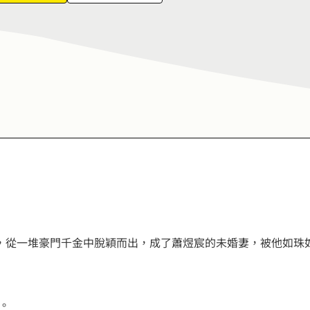
6
7
7
8
8
9
9
，從一堆豪門千金中脫穎而出，成了蕭煜宸的未婚妻，被他如珠
。