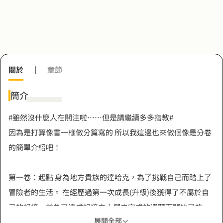
關於
|
章節
簡介
#雖然沒什麼人在關注啦……但是請繼續多多指教#
因為是打算像書一樣做分篇寫的 所以我這邊也來做個像是分卷
的簡單介紹吧！
第一卷：起點 身為地方貴族的達哈克，為了挑戰自己而踏上了
冒險者的生活。 在經歷過第一次成長(升級)後獲得了不屬於自
己的記憶，並為了達成記憶中人們未完成的遺願而開始了旅
展開全部
程。 ───帶著過人的天賦以及失落的知識，踏上旅程的大少