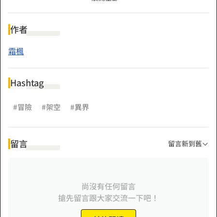
爺冒險物語正式開始！
作者
----------
霜楓
第二卷：友人 在被迫接下救援隊的委託後，達哈克、雷昂與黛
Hashtag
潛入了迪拉米斯迷宮，並正式的與探索者公會接觸了！ 除此之
外，在迷宮之中邂逅了前世友人的達哈克會做出什麼樣的冒險
#冒險
#架空
#異界
呢？ ───邂逅前世友人與得到助力，踏上旅程的大少爺冒險
物語還會持續下去！
留言
留言新到舊
----------
尚沒有任何留言
第三卷：啟程 成功成為冒險者後，達哈克贏了與前世友人的打
搶先留言跟大家交流一下吧！
賭，選擇了離開迷宮去增進自己的道路，接下了商隊護衛的任
務。 但路途開始沒多久，就遇到了魔物潮導致商隊不得不轉換