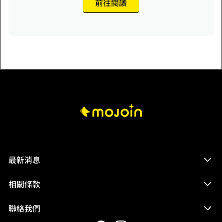
前往閱讀
移動路線，選擇在附近的村莊暫時調整狀態。 ───詭異的空
村、新的同伴、與前世加強的連接，踏上旅程的大少爺冒險物
語第三章，請繼續期待#
最新消息
相關條款
聯絡我們