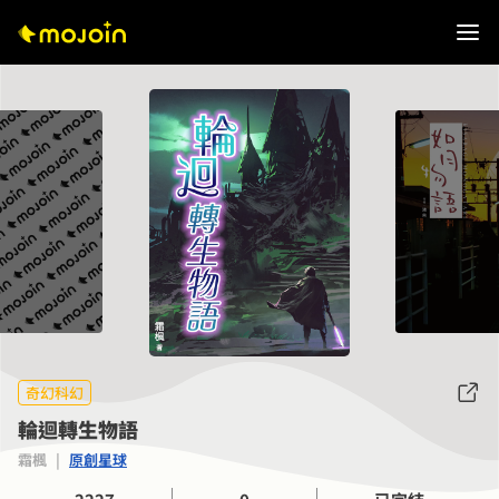
奇幻科幻
輪迴轉生物語
霜楓
|
原創星球