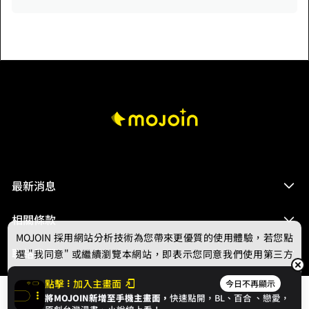
最新消息
相關條款
MOJOIN
採用網站分析技術為您帶來更優質的使用體驗，若您點
聯絡我們
選 "我同意" 或繼續瀏覽本網站，即表示您同意我們使用第三方
Cookie，欲瞭解更多資訊請見
隱私權政策
。
點擊
加入主畫面
今日不再顯示
將MOJOIN新增至手機主畫面，
快速點開，BL、
百合
、戀愛，
我同意