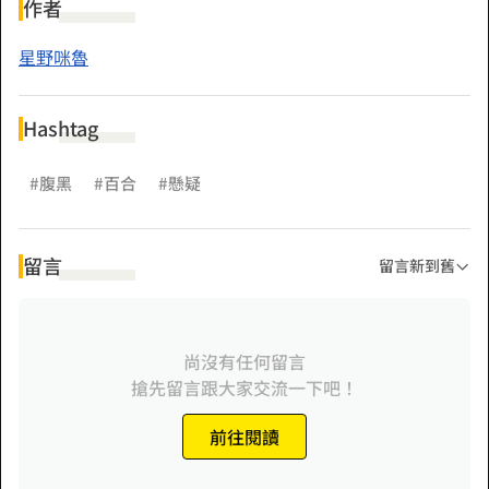
作者
星野咪魯
Hashtag
#腹黑
#百合
#懸疑
留言
留言新到舊
尚沒有任何留言
搶先留言跟大家交流一下吧！
前往閱讀