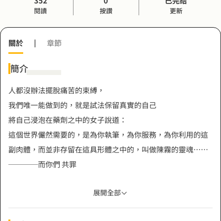
352
0
已完結
閱讀
按讚
更新
關於
|
章節
簡介
人都沒辦法擺脫痛苦的束縛，
我們唯一能做到的，就是試法保留真實的自己
將自己浸泡在藥劑之中的女子說道：
這個世界儼然需要的，是為你執筆，為你服務，為你利用的這
副肉體，而並非存留在這具形體之中的，叫做陳霧的靈魂……
────而你們 共罪
展開全部
無形之形系列第二部：無朽色華 連載開催
「今天的你活著還好嗎？」