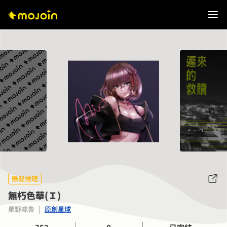
懸疑推理
無朽色華(Ｉ)
星野咪魯
|
原創星球