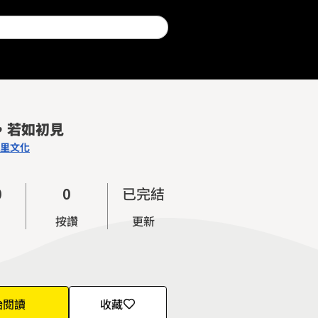
，若如初見
里文化
0
0
已完結
1
1
按讚
更新
2
2
3
3
4
4
5
5
始閱讀
收藏