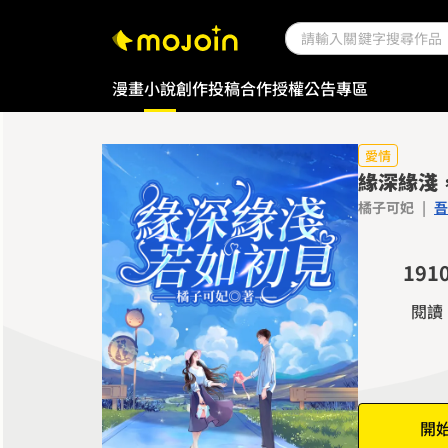
0
1
2
漫畫
小說
創作投稿
合作授權
公告專區
3
4
5
愛情
緣深緣淺
6
橘子可妃
|
吾
7
0
8
0
1
9
1
2
2
閱讀
3
3
4
4
5
5
6
6
開