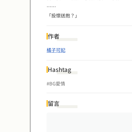
……
「投懷送抱？」
作者
橘子可妃
Hashtag
#BG愛情
留言