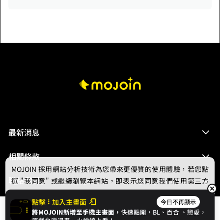
最新消息
相關條款
MOJOIN
採用網站分析技術為您帶來更優質的使用體驗，若您點
聯絡我們
選 "我同意" 或繼續瀏覽本網站，即表示您同意我們使用第三方
Cookie，欲瞭解更多資訊請見
隱私權政策
。
點擊
加入主畫面
今日不再顯示
將MOJOIN新增至手機主畫面，
快速點開，BL、
百合
、戀愛，
我同意