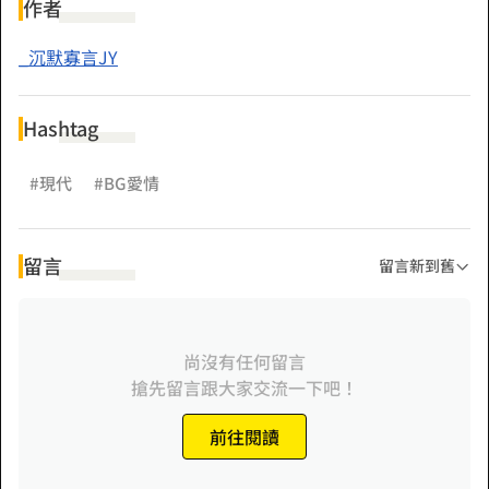
不打掉，要不生下來送人。」
作者
_沉默寡言JY
當她那個已經證明死亡的姐姐歸來時。
男人勾著嘴角，摟著身邊艷麗嬌嬈的女人對慕千葉說：「千
Hashtag
葉，你姐姐回來了，你可以滾了...」
#現代
#BG愛情
留言
留言新到舊
尚沒有任何留言
搶先留言跟大家交流一下吧！
前往閱讀