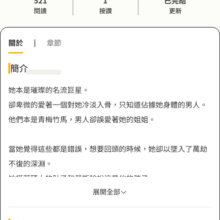
521
1
已完結
閱讀
按讚
更新
關於
|
章節
簡介
她本是璀璨的名流巨星。
卻卑微的愛著一個對她冷淡入骨，只知道佔據她身體的男人。
他們本是青梅竹馬，男人卻誤愛著她的姐姐。
當她覺得這些都是錯誤，想要回頭的時候，她卻以墜入了萬劫
不復的深淵。
她挺著碩大的肚子和嚴斯翰說這是他的孩子。
展開全部
男人卻勾起唇，涼薄的開口：「我的孩子？慕千葉，你以為自
己是什麼東西，和哪個野男人懷的野種，還想冒充是我的，要