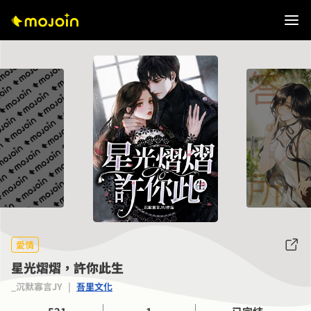
愛情
星光熠熠，許你此生
_沉默寡言JY
|
吾里文化