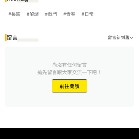
#長篇
#解謎
#戰鬥
#青春
#日常
留言
留言新到舊
尚沒有任何留言
搶先留言跟大家交流一下吧！
前往閱讀