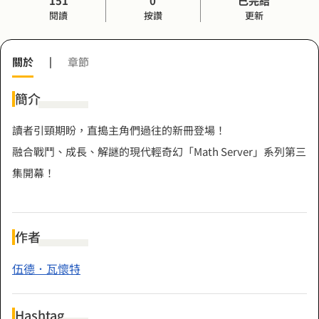
151
0
已完結
閱讀
按讚
更新
關於
|
章節
簡介
讀者引頸期盼，直搗主角們過往的新冊登場！
融合戰鬥、成長、解謎的現代輕奇幻「Math Server」系列第三
集開幕！
作者
伍德．瓦懷特
Hashtag