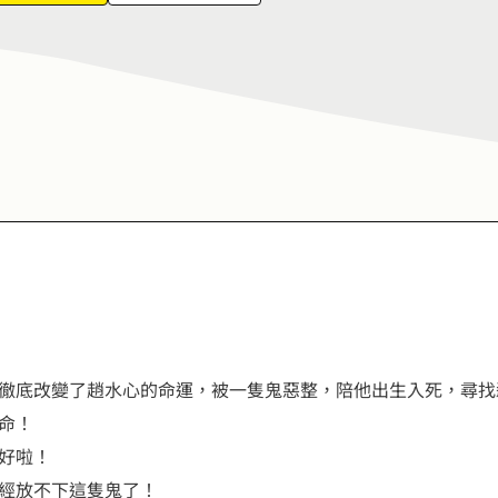
8
6
9
7
8
9
徹底改變了趙水心的命運，被一隻鬼惡整，陪他出生入死，尋找
命！
好啦！
經放不下這隻鬼了！