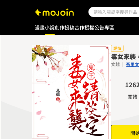
漫畫
小說
創作投稿
合作授權
公告專區
0
1
2
愛情
毒女來襲
3
文越
|
吾里文
0
4
0
1
5
1
2
6
2
3
7
閱讀
3
4
8
4
5
9
5
6
6
7
開