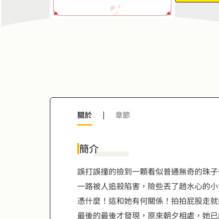
7
8
8
9
9
關於
|
章節
簡介
誤打誤撞的撿到一顆看似普通無奇的珠子
一路被人追殺陷害，險些丟了趙水心的小
憑什麼！這和她有何關係！拍拍屁股走就
最後的最後才發現，原來朝夕相處，她已