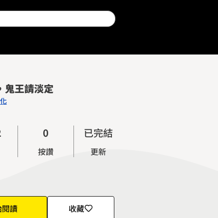
，鬼王請淡定
化
0
1
2
0
已完結
3
1
按讚
更新
4
2
5
3
6
4
7
5
始閱讀
收藏