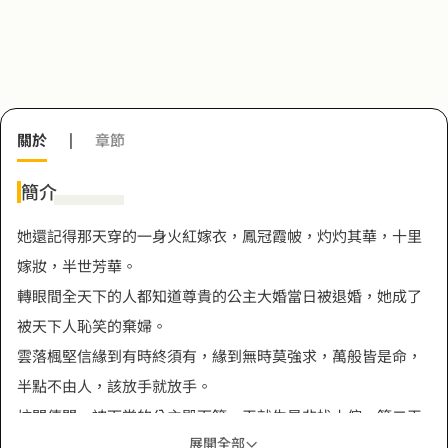
關於
|
章節
簡介
她還記得那天穿的一身火紅嫁衣，鳳冠霞帔，灼灼其華，十里
嫁妝，半世芳華。
轉眼間全天下的人都知道尊貴的公主大婚當日被退婚，她成了
被天下人恥笑的棄婦。
雲落楓堅信緣到有時終須有，緣到無時莫強求，萬般皆是命，
半點不由人，該放手就放手。
坊間傳聞，被下堂的公主殿下第一天就生是非找小倌，第二天
展開全部
擲千金混賭坊，第三天…頗有破罐子破摔到底的架勢。