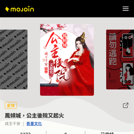
愛情
鳳傾城，公主後院又起火
成王千安
|
吾里文化