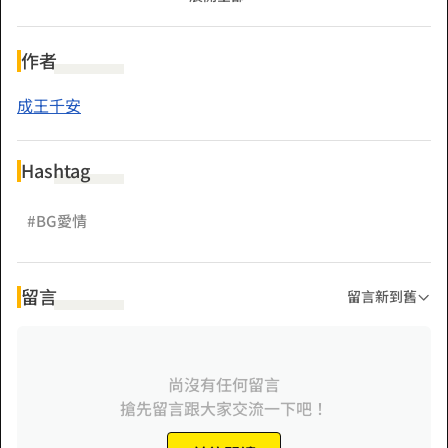
然而某一天丫鬟火急火燎的跑來：「公主公主，聽說鄰國皇子
以江山為聘，納你為妃。」
作者
她風輕雲淡一聲：「哦。」
成王千安
「公主公主，丞相大人獻上絕世珍寶，要娶你為妻。」
Hashtag
#BG愛情
留言
留言新到舊
尚沒有任何留言
搶先留言跟大家交流一下吧！