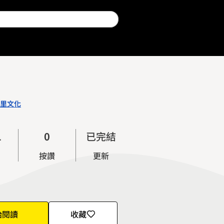
里文化
0
1
0
已完結
2
1
按讚
更新
3
2
4
3
5
4
6
5
始閱讀
收藏