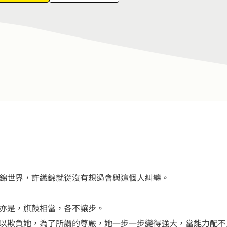
7
6
8
7
9
8
9
錦世界，許織錦就從沒有想過會與這個人糾纏。
亦是，旗鼓相當，各不讓步。
以欺負她，為了所謂的尊嚴，她一步一步變得強大，當能力配不