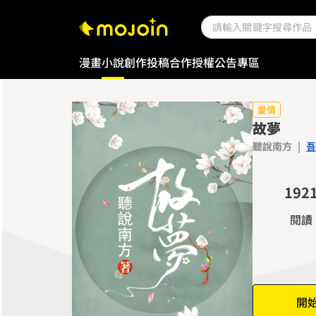
0
1
2
漫畫
小說
創作投稿
合作授權
公告專區
3
4
5
愛情
故夢
6
聽說南方
|
吾
7
0
0
8
1
1
9
2
2
3
閱讀
3
4
4
5
5
6
6
7
開