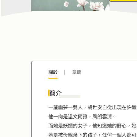
7
8
8
9
9
關於
|
章節
簡介
一簾幽夢一雙人，胡世安自從出現在許織
他一向是溫文爾雅，風朗雲清。
而她是妖媚的女子，他知道她的野心，她
她是被母親棄下的孩子，任何一個人都可