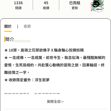
1336
45
已完結
閱讀
按讚
更新
關於
|
章節
簡介
★ 18禁，高嶺之花禁欲佛子 X 騙身騙心狡猾妖精
★ 一念成佛，一念成魔，前世今生，執念似海。最殘酷無解的
愛恨，生死局相約，共赴驚心動魄的冒險之旅。因果輪迴，終
難逃情之一字。
★ 收錄限定番外：浮生若夢
殿前長跪求恩免，未見浮屠垂我憐。
展開全部
若非前世兩相欠，又豈會一眼萬年？