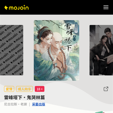
愛情
成人向🔞
18 +
雷峰塔下·鬼哭林篇
尼古拉斯·老謝
|
采藝出版