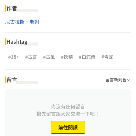
自白素貞殞命於雷峰塔下後，小青衝上金山寺，怒斥佛祖有眼
作者
無珠，竟縱容法海濫殺無辜、顛倒黑白。
尼古拉斯·老謝
此時佛祖顯靈說起因果道理，小青厲聲反駁，直言法海才是那
Hashtag
十惡不赦的罪人。雙方各執一詞激烈辯論，最終決定立下賭
約，若小青能改變法海的命劫，姊妹即可重獲自由；若失敗，
#18+
#古言
#古風
#妖精
#白蛇傳
#青蛇
她將被剝去靈識打入輪迴。
留言
留言新到舊
小青應下賭約，帶著記憶回到法海削髮為僧之前，一同西行取
傳說中的肉舍利。
九嶺鬼哭林、錦官驛站、馮河龍宮……每難皆逢兇化吉。
尚沒有任何留言
搶先留言跟大家交流一下吧！
誰知最後一難竟是她，道別那刻，素來孤傲冷漠的男人苦苦哀
求她留下。
前往閱讀
小青無動於衷，瀟灑離去。