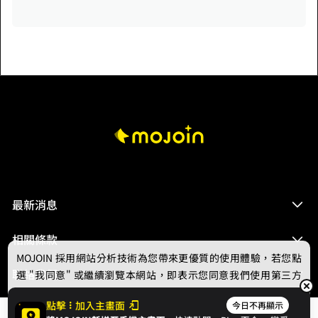
小青賭贏之時，正是法海墮魔之際。
最新消息
相關條款
MOJOIN
採用網站分析技術為您帶來更優質的使用體驗，若您點
聯絡我們
選 "我同意" 或繼續瀏覽本網站，即表示您同意我們使用第三方
Cookie，欲瞭解更多資訊請見
隱私權政策
。
點擊
加入主畫面
今日不再顯示