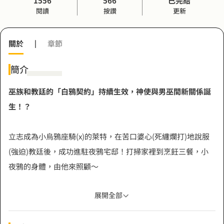
1556
566
已完結
閱讀
按讚
更新
關於
|
章節
簡介
巫族和教廷的「白鴉契約」持續生效，神使與男巫間新關係誕
生！？
立志成為小烏鴉座騎(x)的萊特，在苦口婆心(死纏爛打)地說服
(強迫)教廷後，成功進駐夜鴉宅邸！打掃家裡到烹飪三餐，小
夜鴉的身體，由他來照顧～
展開全部
雖然捨不得脫離兩人生活，但為了養活小烏鴉，還是得接任務
才行。看著遇敵時，柯羅保護他的樣子，萊特表示：小柯羅～I