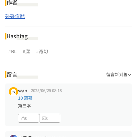
LOVE U TOO！嘻嘻，傲嬌小烏鴉攻略進度大幅上升中！(*
作者
´∀`)~♥
碰碰俺爺
To教廷：我洗到柯羅的衣服了！就這樣！愛你喔！（親親抱
Hashtag
抱）
#BL
#腐
#奇幻
留言
留言新到舊
wan
2025/06/25 08:18
10 落幕
第三本
0
0