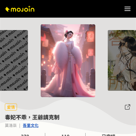
愛情
毒妃不乖，王爺請克制
莫洛柒
|
吾里文化