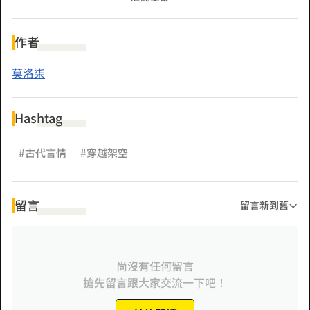
某人聽後暴怒，拍著桌子對著坐在對面的某人說：「顧稀，你
丫的，誰說你疼我了，難道昨天是鬼打我，不讓我吃飯的
作者
嗎？」 「凌洛，去把那個說將軍府嫡小姐不堪的人扔進打牢住
莫洛柒
兩天。」
Hashtag
#古代言情
#穿越架空
留言
留言新到舊
尚沒有任何留言
搶先留言跟大家交流一下吧！