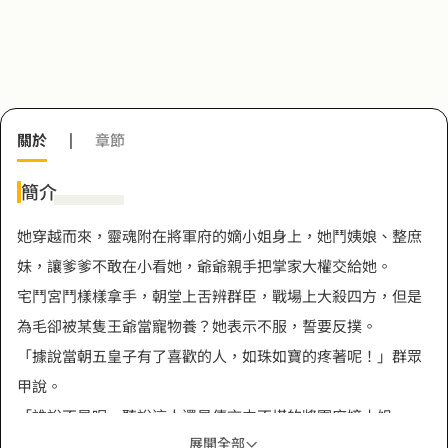
關於
|
章節
簡介
她穿越而來，靈魂附在將軍府的嫡小姐身上，她鬥姨娘、整庶
妹，讓爹爹不敢在小看她，爺爺親手把掌家大權交給她。
宅鬥宮鬥樣樣拿手，朝堂上舌辨群臣，戰場上大殺四方，但是
為毛卻被某隻王爺當寵物養？她表示不服，誓要反撲。
「據說當朝五皇子有了喜歡的人，如珠如寶的疼著呢！」群眾
甲說。
「誰說不是呢，聽說這人還是傳言中不堪的將軍府嫡小姐
展開全部
呢。」群眾乙。