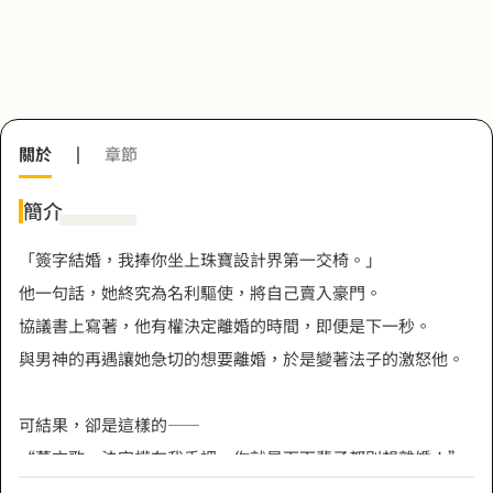
關於
|
章節
簡介
「簽字結婚，我捧你坐上珠寶設計界第一交椅。」
他一句話，她終究為名利驅使，將自己賣入豪門。
協議書上寫著，他有權決定離婚的時間，即便是下一秒。
與男神的再遇讓她急切的想要離婚，於是變著法子的激怒他。
可結果，卻是這樣的——
“慕方歌，決定權在我手裡，你就是下下輩子都別想離婚！”