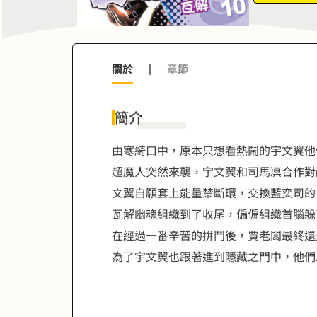
8
9
關於
|
章節
簡介
由寒綺口中，原本只想看熱鬧的宇文翼他
超魔人突然來襲，宇文翼和司馬凜合作對
文翼自願套上能量禁斷環，交換藍奕司的
瓦解幽魂組織到了收尾，偏偏組織首腦躲
在經過一番辛苦的拚鬥後，賈老闆最終還
為了宇文翼也跟著進到隱藏之門中，他們