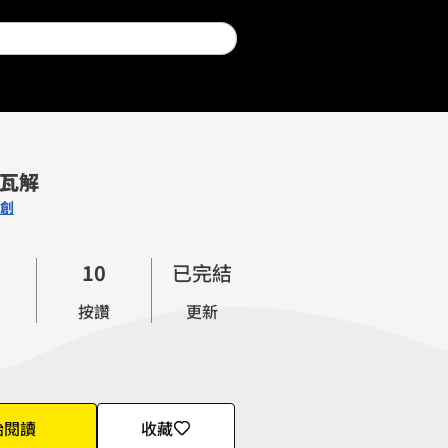
 瓦解
創
0
1
0
已完結
2
1
按讚
更新
3
2
4
3
5
4
6
5
始閱讀
收藏