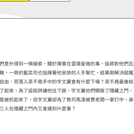
7
6
8
7
9
8
9
們意外得到一條線索，關於陳軍在雲環星做的事，這將對他們瓦
敵，一旁的藍奕司也指揮著他安排的人手幫忙，結果剛解決超魔
自由，而落入梁不堯手中的宇文翼會有什麼下場？梁不堯最後結
了起來，為了設陷阱讓他往下跳，宇文翼他們開啟了隱藏之門，
是被抓起來了，但宇文翼卻為了救司馬凜被賈老闆一掌打中，身
三人在隱藏之門內又會遇到什麼事？