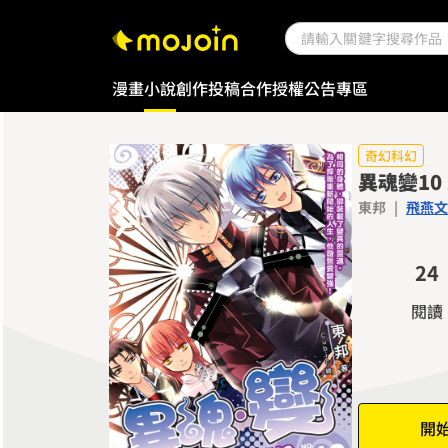
漫畫
小說
創作投稿
合作授權
公告專區
0
奇幻科幻
異魂變10
1
東邦
|
飛燕文
0
2
1
3
2
4
3
5
閱讀
4
6
5
7
6
8
7
9
開