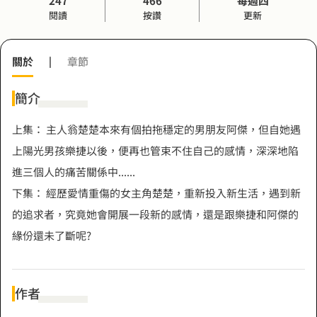
247
466
每週四
閱讀
按讚
更新
關於
|
章節
簡介
上集： 主人翁楚楚本來有個拍拖穩定的男朋友阿傑，但自她遇
上陽光男孩樂捷以後，便再也管束不住自己的感情，深深地陷
進三個人的痛苦關係中......
下集： 經歷愛情重傷的女主角楚楚，重新投入新生活，遇到新
的追求者，究竟她會開展一段新的感情，還是跟樂捷和阿傑的
緣份還未了斷呢?
作者