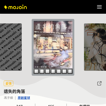
愛情
遺失的角落
馮子緣
|
原創星球