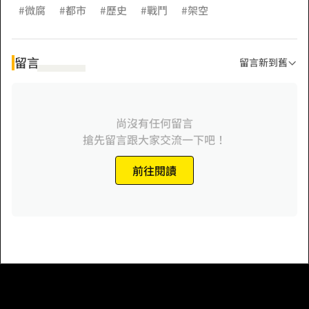
#微腐
#都市
#歷史
#戰鬥
#架空
留言
留言新到舊
尚沒有任何留言
搶先留言跟大家交流一下吧！
前往閱讀