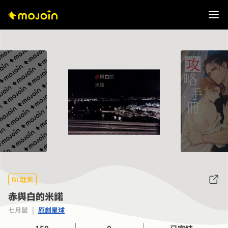
BL耽美
赤與白的米諾
七月鼠
|
原創星球