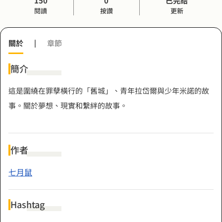
150
0
已完結
閱讀
按讚
更新
關於
|
章節
簡介
這是圍繞在罪孽橫行的「舊城」、青年拉岱爾與少年米諾的故
事。關於夢想、現實和繫絆的故事。
作者
七月鼠
Hashtag