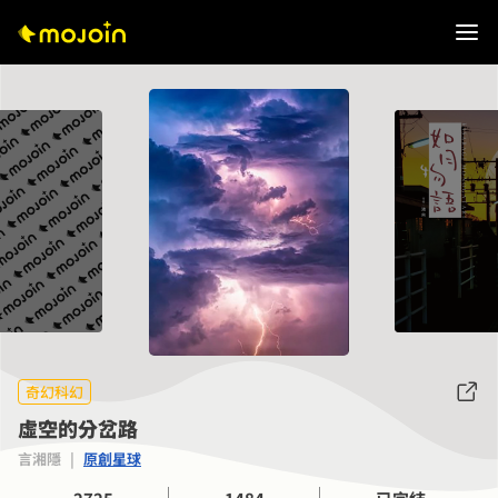
奇幻科幻
虛空的分岔路
言湘隱
|
原創星球