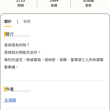
2725
1484
已完結
閱讀
按讚
更新
關於
|
章節
簡介
愛與恨為何物？
黑暗與光明能否並存？
無形的虛空，將威爾森、賦晌影、席娜．霍華德三人的命運緊
緊牽纏。
作者
言湘隱