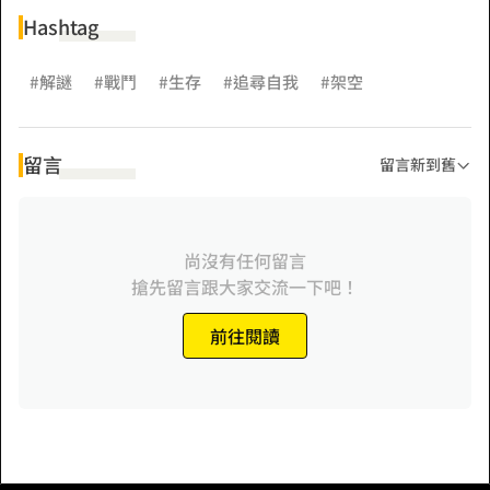
Hashtag
#解謎
#戰鬥
#生存
#追尋自我
#架空
留言
留言新到舊
尚沒有任何留言
搶先留言跟大家交流一下吧！
前往閱讀