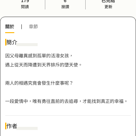
179
6
已完結
閱讀
按讚
更新
關於
|
章節
簡介
因父母離異感到孤單的活潑女孩，
遇上從天而降遭到天界排斥的墮天使。
兩人的相遇究竟會發生什麼事呢？
一段愛情中，唯有勇往直前的去追尋，才能找到真正的幸福。
作者