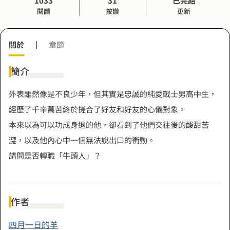
1033
31
已完結
閱讀
按讚
更新
關於
|
章節
簡介
外表雖然像是不良少年，但其實是忠誠的純愛戰士男高中生，
經歷了千辛萬苦終於搓合了好友和好友的心儀對象。
本來以為可以功成身退的他，卻看到了他們交往後的酸甜苦
澀，以及他內心中一個無法說出口的衝動。
請問是否轉職「牛頭人」？
作者
四月一日的羊