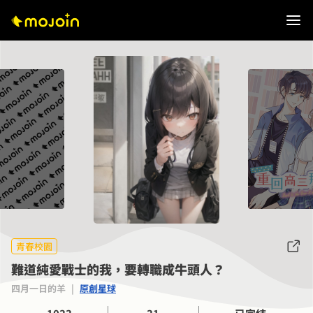
青春校園
難道純愛戰士的我，要轉職成牛頭人？
四月一日的羊
|
原創星球