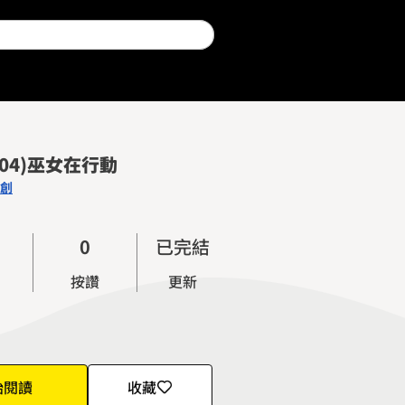
04)巫女在行動
創
0
已完結
1
按讚
更新
2
3
4
5
始閱讀
收藏