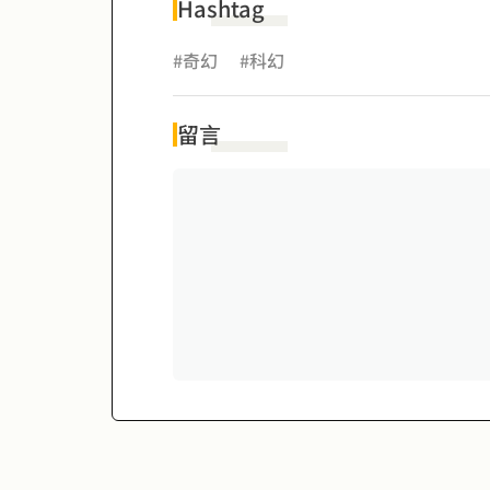
Hashtag
#奇幻
#科幻
留言