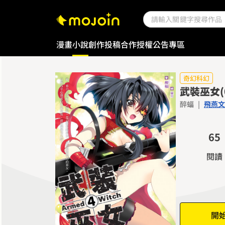
漫畫
小說
創作投稿
合作授權
公告專區
0
1
0
2
1
奇幻科幻
武裝巫女(
3
2
醉蝠
|
飛燕文
4
3
5
4
6
5
7
6
閱讀
8
7
9
8
9
開