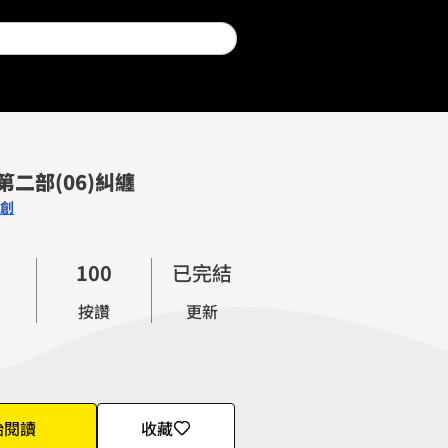
第二部(06)糾纏
創
0
1
0
0
已完結
2
1
1
按讚
更新
3
2
2
4
3
3
5
4
4
6
5
5
始閱讀
收藏