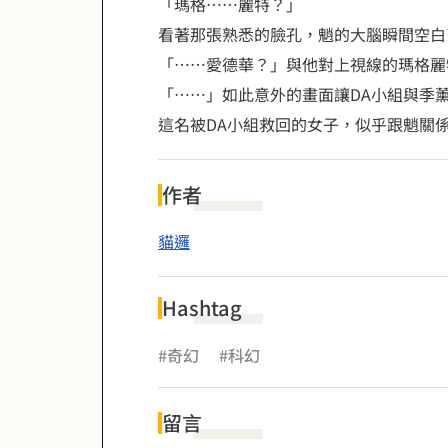
「瑪格……麗特？」
看著那張熟悉的臉孔，魈的大腦瞬間空白
「……愛德華？」與他對上視線的瑪格麗
「……」如此意外的畫面讓DA小組與季
這名被DA小組救回的女子，似乎跟魈關
作者
貓邏
Hashtag
#奇幻
#科幻
留言