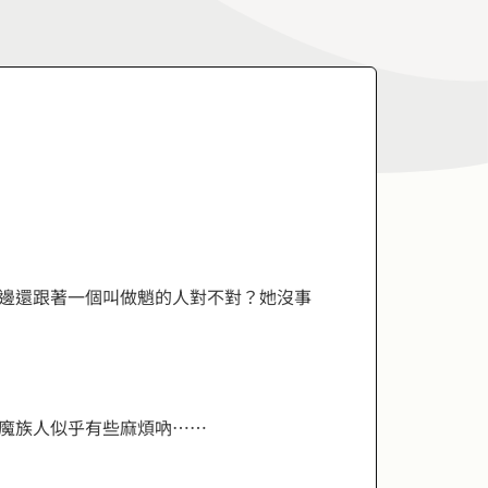
邊還跟著一個叫做魈的人對不對？她沒事
魔族人似乎有些麻煩吶……