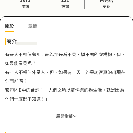
1371
121
已完結
閱讀
按讚
更新
關於
|
章節
簡介
有些人不相信鬼神，認為那是看不見、摸不著的虛構物，但，
如果能看見呢？
有些人不相信外星人，但，如果有一天，外星訪客真的出現在
你面前呢？
套句MIB中的台詞：「人們之所以能快樂的過生活，就是因為
他們什麼都不知道！」
展開全部
個性嗆辣、風格很「豪邁」的少女，除了要為了生活打拼，有
時候還要被迫管「閒事」，降妖伏魔、幫助往生者超生，路見