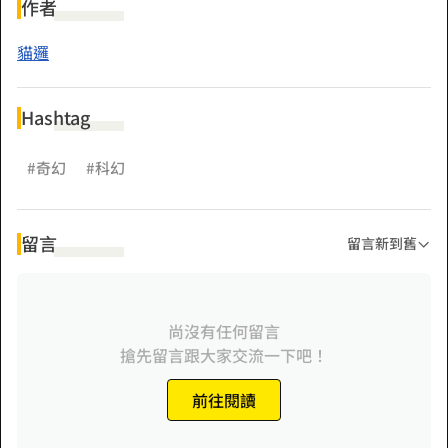
不平、扛水泥造橋鋪路……生活過的多彩多姿。
作者
人客啊，不要不相信你的眼睛，就是有這麼誇張！小說咩～～
貓邏
某日，她的青梅竹馬──一「隻」開朗、天真、有時候很欠揍
的鬼少年，不小心闖了禍，為了救他，她甚至勇闖死神殿！
Hashtag
究竟！結果會如何？！
翻開書頁看了就知道！
#奇幻
#科幻
留言
留言新到舊
尚沒有任何留言
搶先留言跟大家交流一下吧！
前往閱讀