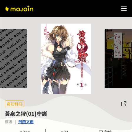
奇幻科幻
黃泉之狩(01)守護
貓邏
|
飛燕文創