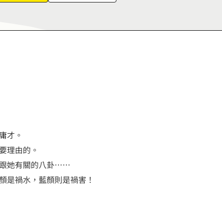
8
7
9
8
9
庸才。
要理由的。
跟她有關的八卦……
顏是禍水，藍顏則是禍害！