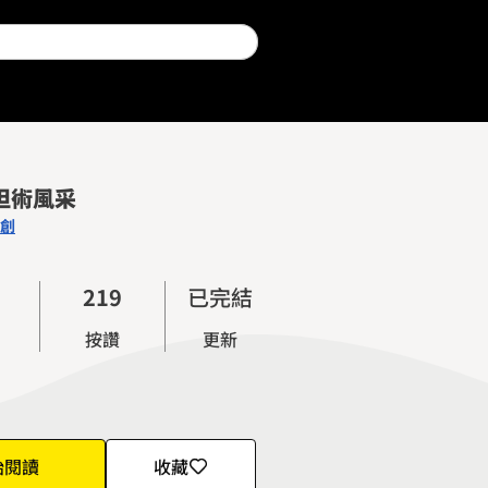
0
1
2
3
4
5
)坦術風采
6
創
0
7
1
0
8
2
1
9
已完結
3
2
按讚
更新
4
3
5
4
6
5
7
6
始閱讀
收藏