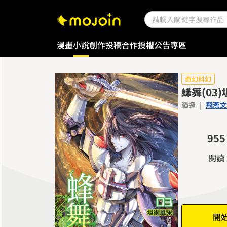
0
1
2
漫畫
小說
創作投稿
合作授權
公告專區
3
4
0
0
5
1
1
奇幻科幻
蜂舞(03
6
2
2
貓邏
|
飛燕文
7
3
3
8
4
4
9
5
5
6
6
閱讀
7
7
8
8
9
9
開