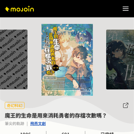
奇幻科幻
魔王的生命是用來消耗勇者的存檔次數嗎？
筆尖的軌跡
|
飛燕文創