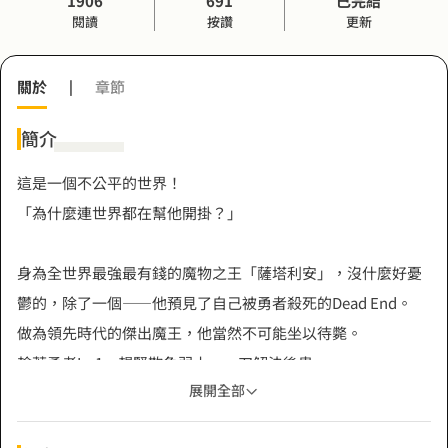
1906
691
已完結
閱讀
按讚
更新
關於
|
章節
簡介
這是一個不公平的世界！
「為什麼連世界都在幫他開掛？」
身為全世界最強最有錢的魔物之王「薩塔利安」，沒什麼好憂
鬱的，除了一個——他預見了自己被勇者殺死的Dead End。
做為領先時代的傑出魔王，他當然不可能坐以待斃。
趁著勇者Lv 1，趕緊欺負弱小，一刀解決後患。
展開全部
然而沒想到，勇者死後——
世界居然重啟了！