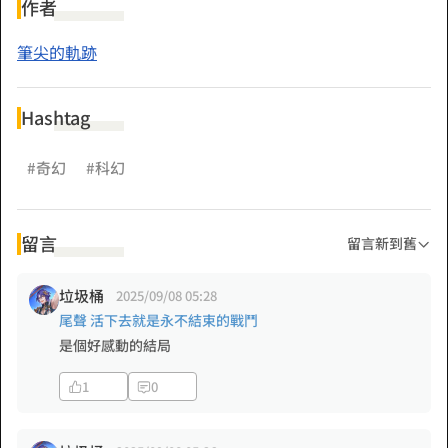
作者
憑什麼勇者拔劍相向就叫「正義」？
筆尖的軌跡
為什麼魔王坐下來好好談談就叫「陰謀」？
Hashtag
沒錯，這是一個不公平的世界！
所以魔王靠著財力、實力與魅力玩弄勇者的身心，也是理所當
#奇幻
#科幻
然的！
留言
留言新到舊
垃圾桶
2025/09/08 05:28
尾聲 活下去就是永不結束的戰鬥
是個好感動的結局
1
0