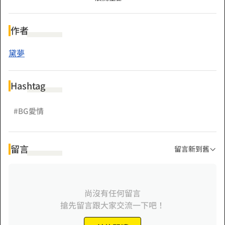
當她離去後，他發現自己夜夜難眠。
而離開了他的她，將全部的思念灌注在，她與他的兒子身上。
作者
再次的相遇，終於都知道彼此錯過了多少，還好，不曾錯失
黛夢
你。
Hashtag
#BG愛情
留言
留言新到舊
尚沒有任何留言
搶先留言跟大家交流一下吧！