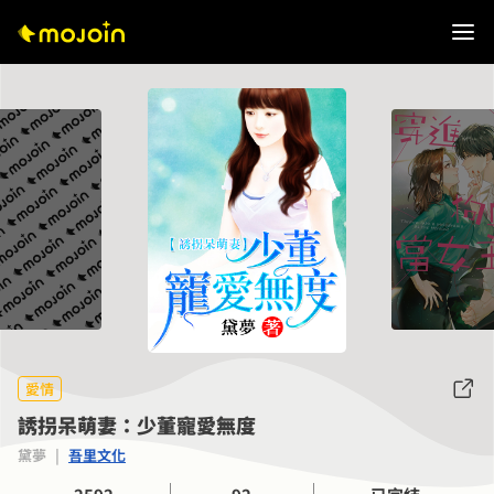
愛情
誘拐呆萌妻：少董寵愛無度
黛夢
|
吾里文化