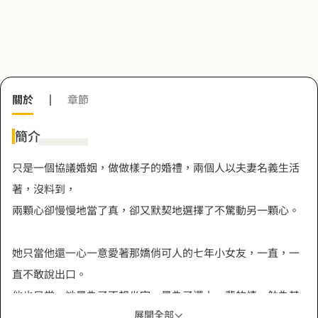
關於
|
章節
簡介
只是一個協議婚姻，做做樣子的婚禮，兩個人以夫妻名義生活
著，沒料到，
兩顆心卻慢慢地當了真，卻又默契地選擇了不驚動另一顆心。
她只當他還一心一意愛著那嬌俏可人的七年小女友，一直，一
直不敢說出口。
他也只當，她是為了不想坐牢，是為了還上一輩的情，勉為其
展開全部
難地做著他晉家的大少奶奶。