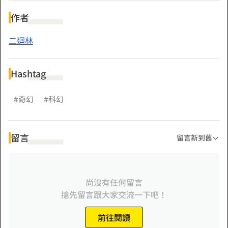
法接受這位新同學的聲音隨之席捲而來。
然而空之上一出手，便知有沒有。他拯救了木蘭，證明她有顆
作者
少女之心。
二迴林
接著，木蘭產生了改變──
Hashtag
「窩、倭、我……沒有心，窩、倭、我……想要有心。」
#奇幻
#科幻
天下最強的日常生活喜劇第三彈！關於機器人有沒有心那件事
──不就是人類說的算嗎？
留言
留言新到舊
尚沒有任何留言
搶先留言跟大家交流一下吧！
前往閱讀