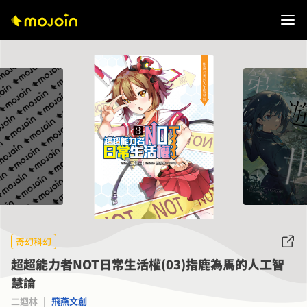
奇幻科幻
超超能力者NOT日常生活權(03)指鹿為馬的人工智
慧論
二迴林
|
飛燕文創