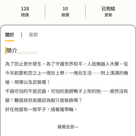
128
10
已完結
閱讀
按讚
更新
關於
|
章節
簡介
為了防止意外發生，為了守護世界和平，人造機器人木蘭，從
今天起要和空之上一塊兒上學、一塊兒生活──附上滿滿的機
槍、飛彈以及武裝喔！
不過可怕的不是武器，可怕的是趕鴨子上架的她……竟然沒有
腳！難道政府高層認為腳只是裝飾嗎？
好在她還有一根竿子，插著履帶輪。
展開全部
嗯……如此美好的模樣，自然嚇壞了空之上班上所有的人，無