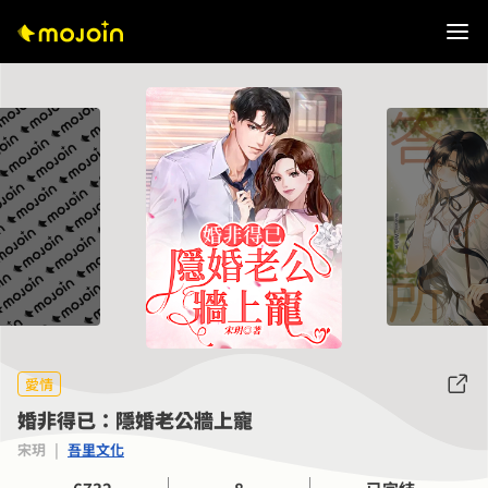
愛情
婚非得已：隱婚老公牆上寵
宋玥
|
吾里文化