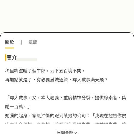
關於
|
章節
簡介
稀里糊塗睡了個牛郎，丟下五百塊不夠，
再加點就是了，有必要滿城通緝，尋人啟事滿天飛？
「尋人啟事，女，本人老婆，重度精神分裂，提供線索者，獎
勵一百萬。」
她騰的起身，怒氣沖衝的跑到某男的公司：「我現在控告你侵
害本人名譽權，肖像權，賠償我名譽損失費，精神損失費，總
展開全部
計一千萬。」