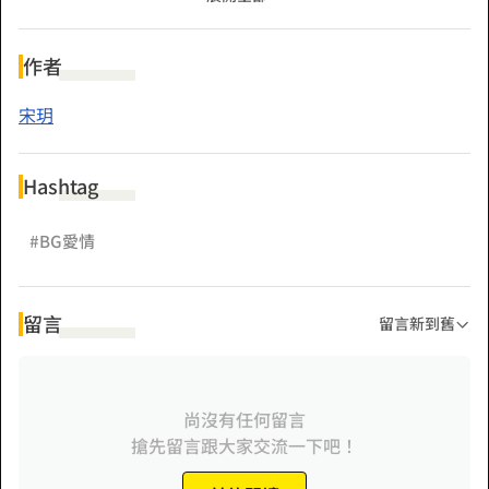
「好啊。」某男唰唰的開了一千萬的支票，續而邪魅一笑：
「你的算清了？該輪到我了？」
作者
「你？你有什麼事？」張紫涵突然有種不祥的預感。
宋玥
果然，某男邪邪一笑，「你睡了我一次，我是不是該睡回
去？」
Hashtag
#BG愛情
留言
留言新到舊
尚沒有任何留言
搶先留言跟大家交流一下吧！