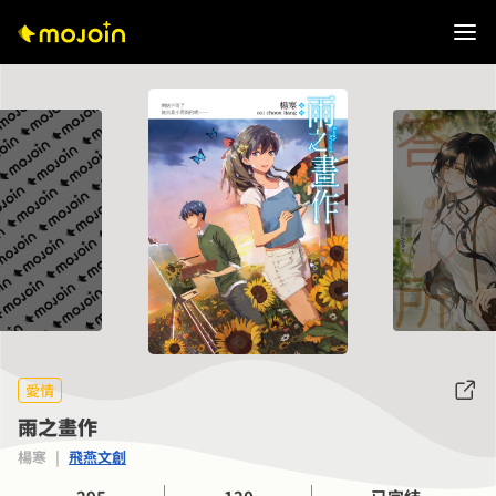
愛情
雨之畫作
楊寒
|
飛燕文創