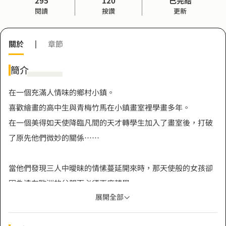
295
120
已完結
閱讀
按讚
更新
關於
|
章節
簡介
在一個充滿人情味的鄉村小鎮。
喜歡繪畫的高中生與青梅竹馬在小鎮畫室裡學畫多年。
在一個美得如天使降臨凡間的天才轉學生加入了畫室後，打破
了原先他們微妙的關係……
當他們發現三人中曖昧的情愫蔓延開來時，那天使般的女孩卻
因為遠在歐洲的父親而必須再度轉學……
展開全部
「快要下雨了呢！如果有人正在哭泣，你一定要安慰她。那不