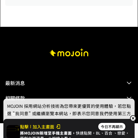
最新消息
相關條款
MOJOIN
採用網站分析技術為您帶來更優質的使用體驗，若您點
聯絡我們
選 "我同意" 或繼續瀏覽本網站，即表示您同意我們使用第三方
Cookie，欲瞭解更多資訊請見
隱私權政策
。
點擊
加入主畫面
今日不再顯示
將MOJOIN新增至手機主畫面，
快速點開，BL、
百合
、戀愛，
我同意