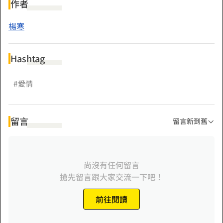
是她的錯。」
作者
楊寒
Hashtag
#愛情
留言
留言新到舊
尚沒有任何留言
搶先留言跟大家交流一下吧！
前往閱讀