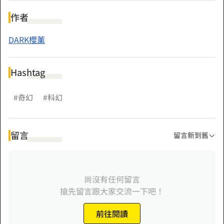
憎恨的起始、猜忌的種子，引導出的，卻是屬於覃家的秘辛。
紅色圍巾之下，究竟是什麼？
作者
而這場與奪取人的博奕，獲勝者是誰？
DARK櫻薰
招領人、奪取人，抑或是，兩敗俱傷！
Hashtag
#奇幻
#科幻
留言
留言新到舊
尚沒有任何留言
搶先留言跟大家交流一下吧！
前往閱讀