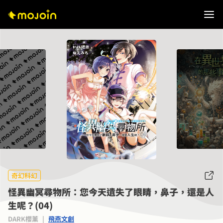
奇幻科幻
怪異幽冥尋物所：您今天遺失了眼睛，鼻子，還是人
生呢？(04)
DARK櫻薰
|
飛燕文創