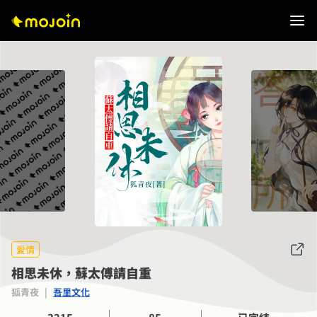
愛情
相思未休，蘇太傅請自重
狐青夜
|
吾里文化