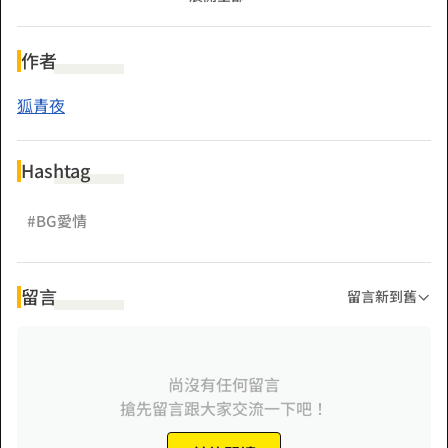
一世情緣，是否能花開見喜？
作者
狐青夜
Hashtag
#BG愛情
留言
留言新到舊
尚沒有任何留言
搶先留言跟大家交流一下吧！