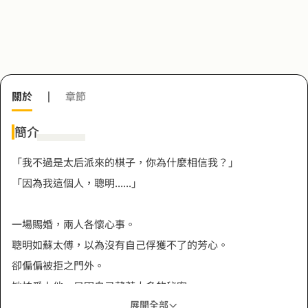
關於
|
章節
簡介
「我不過是太后派來的棋子，你為什麼相信我？」
「因為我這個人，聰明......」
一場賜婚，兩人各懷心事。
聰明如蘇太傅，以為沒有自己俘獲不了的芳心。
卻偏偏被拒之門外。
她怕愛上他，只因自己藏著太多的秘密。
展開全部
有些血債，終要血償。