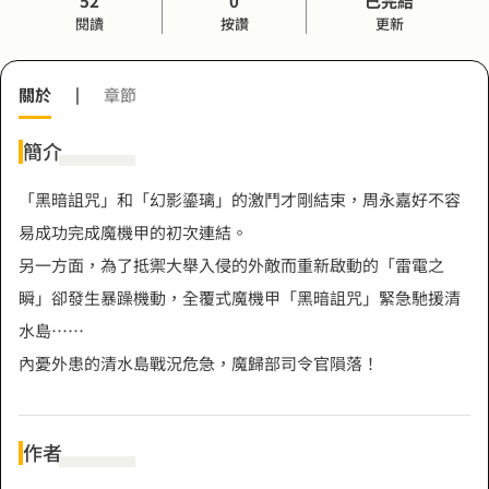
52
0
已完結
閱讀
按讚
更新
關於
|
章節
簡介
「黑暗詛咒」和「幻影鎏璃」的激鬥才剛結束，周永嘉好不容
易成功完成魔機甲的初次連結。
另一方面，為了抵禦大舉入侵的外敵而重新啟動的「雷電之
瞬」卻發生暴躁機動，全覆式魔機甲「黑暗詛咒」緊急馳援清
水島……
內憂外患的清水島戰況危急，魔歸部司令官隕落！
作者