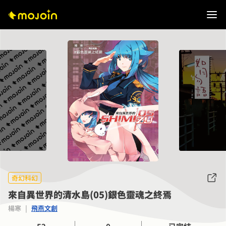
奇幻科幻
來自異世界的清水島(05)銀色靈魂之終焉
楊寒
|
飛燕文創