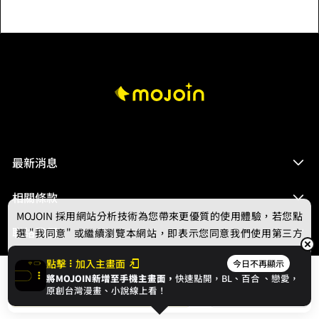
最新消息
相關條款
MOJOIN
採用網站分析技術為您帶來更優質的使用體驗，若您點
聯絡我們
選 "我同意" 或繼續瀏覽本網站，即表示您同意我們使用第三方
Cookie，欲瞭解更多資訊請見
隱私權政策
。
點擊
加入主畫面
今日不再顯示
將MOJOIN新增至手機主畫面，
快速點開，BL、
百合
、戀愛，
我同意
開始閱讀
收藏
原創台灣漫畫、小說線上看！
© 2024 gamania Digital Entertainment Co., Ltd.