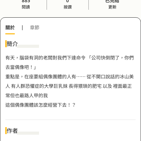
885
0
已完結
閱讀
按讚
更新
關於
|
章節
簡介
有天，腦袋有洞的老闆對我們下達命令 「公司快倒閉了，你們
去當偶像吧！」
重點是，在座要組偶像團體的人有…… 從不開口說話的冰山美
人 有人群恐懼症的大學巨乳妹 長得猥瑣的肥宅 以及 裡面最正
常但也最路人甲的我
這個偶像團體該怎麼經營下去！？
作者