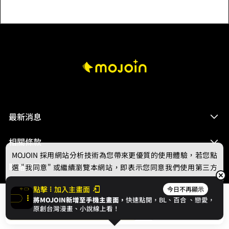
最新消息
相關條款
MOJOIN
採用網站分析技術為您帶來更優質的使用體驗，若您點
聯絡我們
選 "我同意" 或繼續瀏覽本網站，即表示您同意我們使用第三方
Cookie，欲瞭解更多資訊請見
隱私權政策
。
點擊
加入主畫面
今日不再顯示
將MOJOIN新增至手機主畫面，
快速點開，BL、
百合
、戀愛，
我同意
開始閱讀
收藏
原創台灣漫畫、小說線上看！
© 2024 gamania Digital Entertainment Co., Ltd.