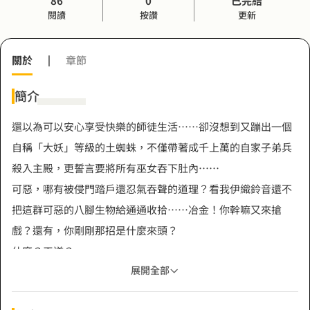
86
0
已完結
閱讀
按讚
更新
關於
|
章節
簡介
還以為可以安心享受快樂的師徒生活……卻沒想到又蹦出一個
自稱「大妖」等級的土蜘蛛，不僅帶著成千上萬的自家子弟兵
殺入主殿，更誓言要將所有巫女吞下肚內……
可惡，哪有被侵門踏戶還忍氣吞聲的道理？看我伊織鈴音還不
把這群可惡的八腳生物給通通收拾……冶金！你幹嘛又來搶
戲？還有，你剛剛那招是什麼來頭？
什麼？天道？
展開全部
吼……麻煩你別這麼省話好嗎！