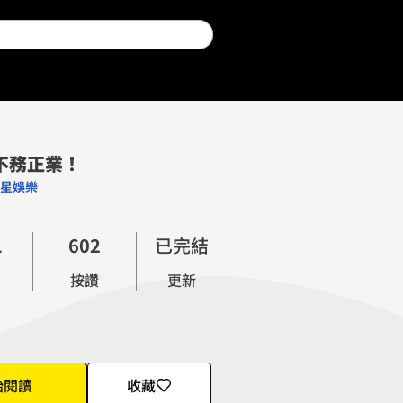
0
1
2
不務正業！
3
星娛樂
4
0
0
5
1
1
6
0
2
已完結
2
7
1
3
按讚
更新
3
8
2
4
4
9
3
5
5
4
6
6
5
7
始閱讀
收藏