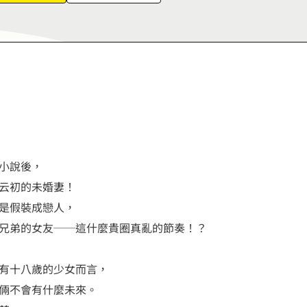
7
6
8
8
7
9
9
8
9
小說後，
云初的未婚妻！
是假裝成戀人，
兄弟的女友──這什麼貴圈真亂的節奏！？
有十八歲的少女而言，
倆不會有什麼未來。