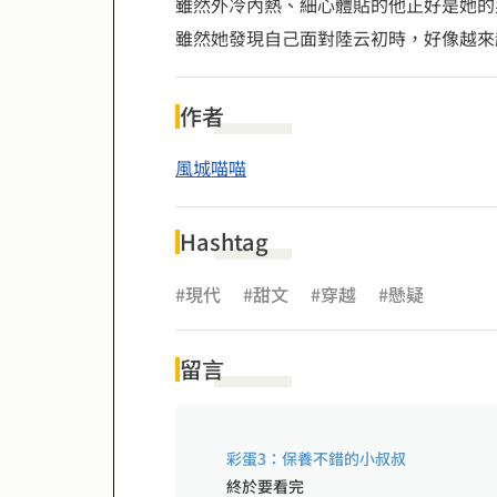
雖然外冷內熱、細心體貼的他正好是她的
雖然她發現自己面對陸云初時，好像越來
作者
風城喵喵
Hashtag
#現代
#甜文
#穿越
#懸疑
留言
彩蛋3：保養不錯的小叔叔
終於要看完