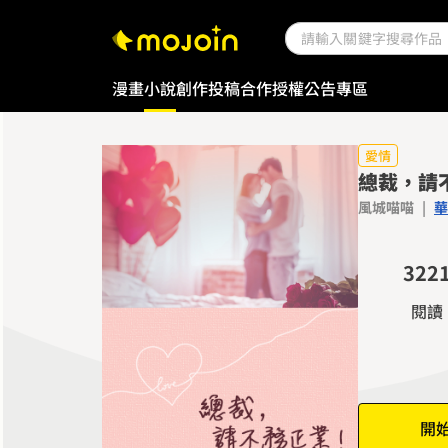
漫畫
小說
創作投稿
合作授權
公告專區
愛情
總裁，請
0
風城喵喵
|
華
1
0
0
2
1
1
3
2
2
4
3
3
閱讀
5
4
4
6
5
5
7
6
6
8
7
7
開