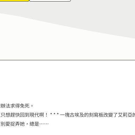
7
6
8
7
9
8
9
想辦法求得免死。
只想趕快回到現代啊！ * * * 一塊古埃及的刻寫板改變了艾莉
特別愛捉弄她，總是……