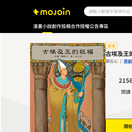
漫畫
小說
創作投稿
合作授權
公告專區
0
1
愛情
古埃及王
2
鑽石心
|
原創
0
3
1
0
4
2
1
5
3
2
6
閱讀
4
3
7
5
4
8
6
5
9
7
6
開