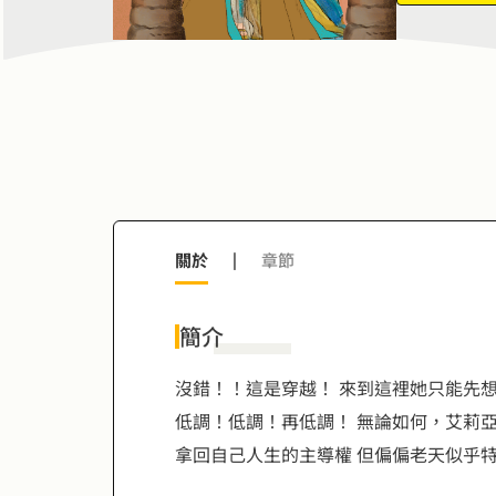
8
7
9
8
9
關於
|
章節
簡介
沒錯！！這是穿越！ 來到這裡她只能先
低調！低調！再低調！ 無論如何，艾莉亞
拿回自己人生的主導權 但偏偏老天似乎