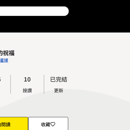
0
1
2
的祝福
3
星球
4
5
0
6
1
0
已完結
7
2
1
按讚
更新
8
3
2
9
4
3
5
4
6
5
始閱讀
收藏