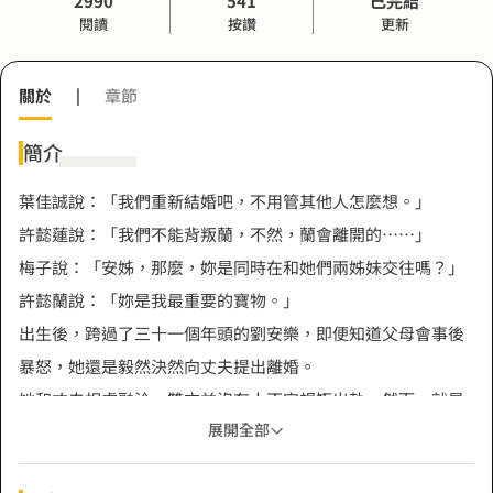
2990
541
已完結
閱讀
按讚
更新
關於
|
章節
簡介
葉佳誠說：「我們重新結婚吧，不用管其他人怎麼想。」
許懿蓮說：「我們不能背叛蘭，不然，蘭會離開的……」
梅子說：「安姊，那麼，妳是同時在和她們兩姊妹交往嗎？」
許懿蘭說：「妳是我最重要的寶物。」
出生後，跨過了三十一個年頭的劉安樂，即便知道父母會事後
暴怒，她還是毅然決然向丈夫提出離婚。
她和丈夫相處融洽，雙方並沒有人不守規矩出軌，然而，就是
展開全部
在這樣的情況下，她選擇離婚。
這不是什麼推理謎團，一切的答案都只是為了愛情。