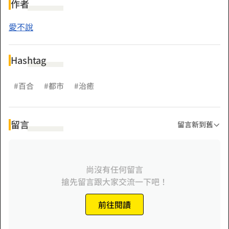
恢復自由之身的安樂將會面對她所愛的雙胞胎，憑藉微弱的燈
作者
火，走向結局。
愛不說
題外話：
這是個有關同性戀的故事，也是個無關同性戀的故事。
Hashtag
如果你抓到了名為「愛」之物，上頭是否會貼著五顏六色的標
籤？
#百合
#都市
#治癒
留言
留言新到舊
尚沒有任何留言
搶先留言跟大家交流一下吧！
前往閱讀