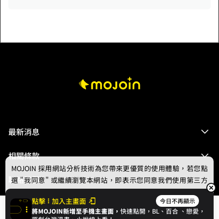
最新消息
相關條款
MOJOIN
採用網站分析技術為您帶來更優質的使用體驗，若您點
聯絡我們
選 "我同意" 或繼續瀏覽本網站，即表示您同意我們使用第三方
Cookie，欲瞭解更多資訊請見
隱私權政策
。
點擊
加入主畫面
今日不再顯示
將MOJOIN新增至手機主畫面，
快速點開，BL、
百合
、戀愛，
我同意