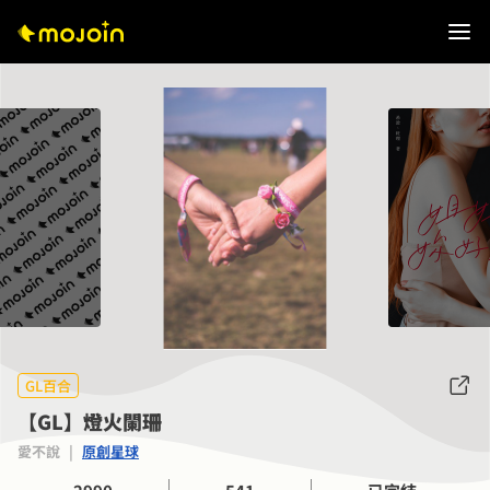
GL百合
【GL】燈火闌珊
愛不說
|
原創星球