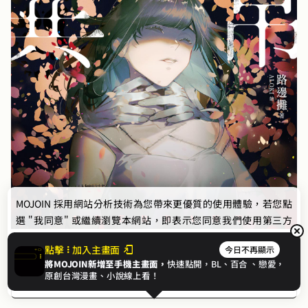
MOJOIN
採用網站分析技術為您帶來更優質的使用體驗，若您點
選 "我同意" 或繼續瀏覽本網站，即表示您同意我們使用第三方
Cookie，欲瞭解更多資訊請見
隱私權政策
。
點擊
加入主畫面
今日不再顯示
文章標籤
將MOJOIN新增至手機主畫面，
快速點開，BL、
百合
、戀愛，
我同意
原創台灣漫畫、小說線上看！
#恐怖
#靈異
#驚悚
#每個人都是異常者