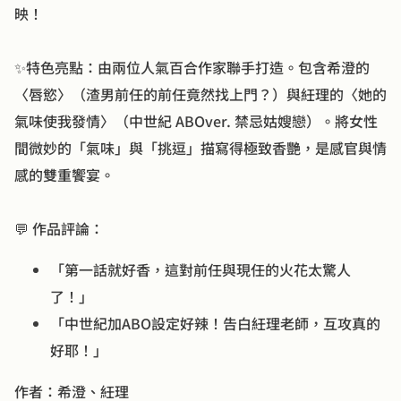
映！
✨特色亮點：由兩位人氣百合作家聯手打造。包含希澄的
〈唇慾〉（渣男前任的前任竟然找上門？）與紝理的〈她的
氣味使我發情〉（中世紀 ABOver. 禁忌姑嫂戀）。將女性
間微妙的「氣味」與「挑逗」描寫得極致香艷，是感官與情
感的雙重饗宴。
💬 作品評論：
「第一話就好香，這對前任與現任的火花太驚人
了！」
「中世紀加ABO設定好辣！告白紝理老師，互攻真的
好耶！」
作者：希澄、紝理