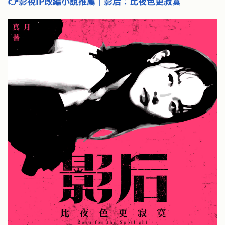
👉影視IP改編小說推薦｜影后：比夜色更寂寞