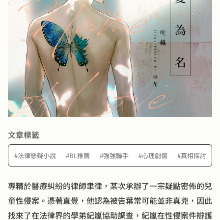
文章標籤
#法律懸疑小說
#BL推薦
#強強聯手
#心理創傷
#真相探討
專精於醫療糾紛的律師聿律，某次承辦了一宗疑點密佈的兒
童性侵案。憑著直覺，他認為被告葉常可能並非真兇，因此
找來了在法律界的學弟紀嵐協助調查，紀嵐在性侵案件辯護