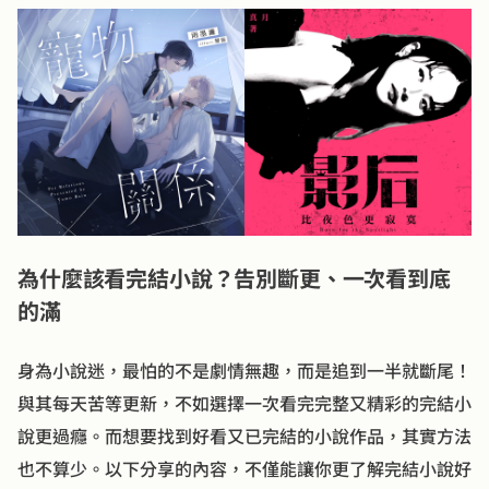
・👉療癒小說推薦｜我在便利商店撿到一隻男神
・👉BL小說推薦｜怪物結案報告
小說線上看推薦｜MOJOIN 熱門完結小說一站看齊！
・✅多元分類 × 書迷力推，完結小說線上看首選
為什麼該看完結小說？告別斷更、一次看到底
的滿
身為小說迷，最怕的不是劇情無趣，而是追到一半就斷尾！
與其每天苦等更新，不如選擇一次看完完整又精彩的完結小
說更過癮。而想要找到好看又已完結的小說作品，其實方法
也不算少。以下分享的內容，不僅能讓你更了解完結小說好