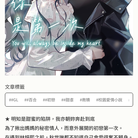
文章標籤
##GL
##百合
##初戀
##甜虐
#救贖
#校園愛情小說
#救
★ 明知是甜蜜的陷阱，我亦朝妳奔赴到底
為了揪出媽媽的秘密情人，而意外展開的初戀第一次。
在遇到林妍熙之前，秋世琳都不知道自己會愛得奮不顧身。