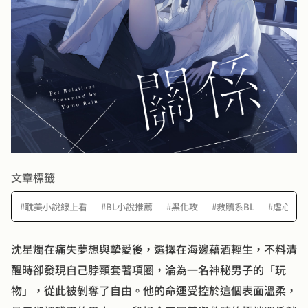
文章標籤
#耽美小說線上看
#BL小說推薦
#黑化攻
#救贖系BL
#虐心完
沈星燭在痛失夢想與摯愛後，選擇在海邊藉酒輕生，不料清
醒時卻發現自己脖頸套著項圈，淪為一名神秘男子的「玩
物」，從此被剝奪了自由。他的命運受控於這個表面溫柔，