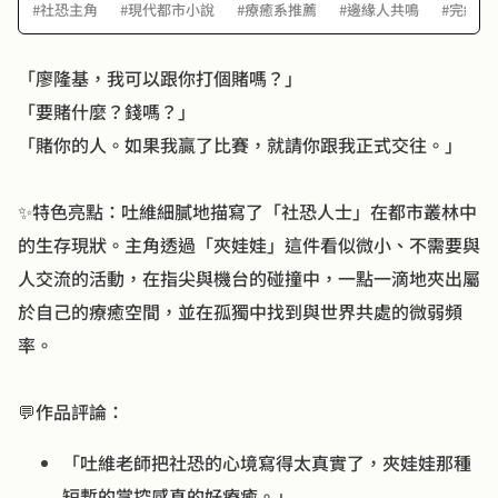
#社恐主角
#現代都市小說
#療癒系推薦
#邊緣人共鳴
#完結作
「廖隆基，我可以跟你打個賭嗎？」
「要賭什麼？錢嗎？」
「賭你的人。如果我贏了比賽，就請你跟我正式交往。」
✨特色亮點：吐維細膩地描寫了「社恐人士」在都市叢林中
的生存現狀。主角透過「夾娃娃」這件看似微小、不需要與
人交流的活動，在指尖與機台的碰撞中，一點一滴地夾出屬
於自己的療癒空間，並在孤獨中找到與世界共處的微弱頻
率。
💬作品評論：
「吐維老師把社恐的心境寫得太真實了，夾娃娃那種
短暫的掌控感真的好療癒。」