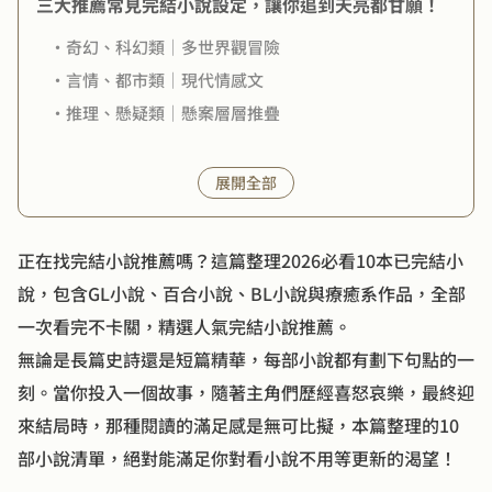
三大推薦常見完結小說設定，讓你追到天亮都甘願！
・奇幻、科幻類｜多世界觀冒險
・言情、都市類｜現代情感文
・推理、懸疑類｜懸案層層推疊
不想被爛尾雷到？10本完結小說推薦
展開全部
・👉GL小說推薦｜姐姐，妳好香
・👉GL小說推薦｜因為你是第一次
正在找完結小說推薦嗎？這篇整理2026必看10本已完結小
・👉BL小說推薦｜如果社恐，就去夾娃娃吧
說，包含GL小說、百合小說、BL小說與療癒系作品，全部
・👉BL小說推薦｜寵物關係
一次看完不卡關，精選人氣完結小說推薦。
・👉影視IP改編小說推薦｜影后：比夜色更寂寞
無論是長篇史詩還是短篇精華，每部小說都有劃下句點的一
・👉BL小說推薦｜以愛為名
刻。當你投入一個故事，隨著主角們歷經喜怒哀樂，最終迎
・👉影視IP改編小說推薦｜《周處除三害》電影番外小
來結局時，那種閱讀的滿足感是無可比擬，本篇整理的10
說：我的87多重人生
部小說清單，絕對能滿足你對看小說不用等更新的渴望！
・👉恐怖小說推薦｜異常