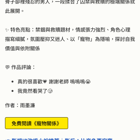
骨子卻裡殘忍的男人，一段揉合了囚禁與救贖的極端關係就
此展開。
✨ 特色亮點：禁錮與救贖題材，情感張力強烈、角色心理
描寫細膩，氛圍壓抑又迷人、以「寵物」為隱喻，探討自我
價值與依附關係
💬 作品評論：
真的很喜歡💗 謝謝老師 嗚嗚嗚😭
我竟然看哭了🥲
作者：雨墨濂
免費閱讀《寵物關係》