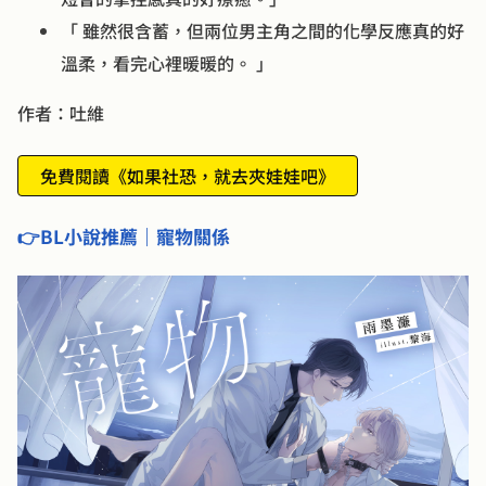
「 雖然很含蓄，但兩位男主角之間的化學反應真的好
溫柔，看完心裡暖暖的。 」
作者：吐維
免費閱讀《如果社恐，就去夾娃娃吧》
👉BL小說推薦｜寵物關係