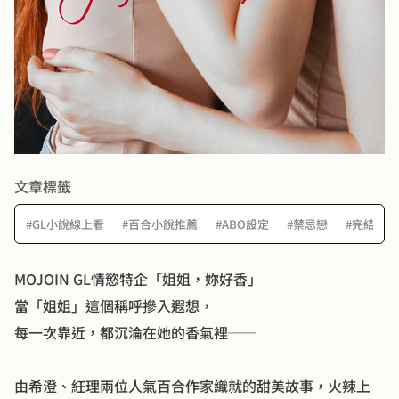
文章標籤
#GL小說線上看
#百合小說推薦
#ABO設定
#禁忌戀
#完結GL
MOJOIN GL情慾特企「姐姐，妳好香」
當「姐姐」這個稱呼摻入遐想，
每一次靠近，都沉淪在她的香氣裡──
由希澄、紝理兩位人氣百合作家織就的甜美故事，火辣上