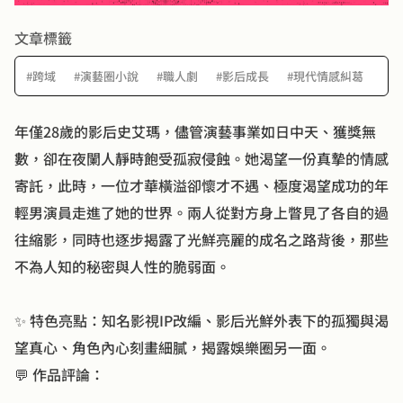
文章標籤
#跨域
#演藝圈小說
#職人劇
#影后成長
#現代情感糾葛
#影
年僅28歲的影后史艾瑪，儘管演藝事業如日中天、獲獎無
數，卻在夜闌人靜時飽受孤寂侵蝕。她渴望一份真摯的情感
寄託，此時，一位才華橫溢卻懷才不遇、極度渴望成功的年
輕男演員走進了她的世界。兩人從對方身上瞥見了各自的過
往縮影，同時也逐步揭露了光鮮亮麗的成名之路背後，那些
不為人知的秘密與人性的脆弱面。
✨ 特色亮點：知名影視IP改編、影后光鮮外表下的孤獨與渴
望真心、角色內心刻畫細膩，揭露娛樂圈另一面。
💬 作品評論：