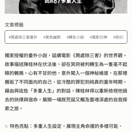
文章標籤
#周處除三害番外
#黑色幽默
#轉生小說
#電影衍伸
#奇幻推薦
獨家授權的番外小說，延續電影《周處除三害》的世界觀。
故事描述陳桂林在伏法後，卻在冥府被判轉生為一隻毫不起
眼的鵪鶉。心有不甘的他，意外闖入一個神秘維度，在那裡
邂逅了不同面向的自己，從冷酷的罪犯到純真的童年時期。
藉由與這些「多重人生」的對話，陳桂林得以重新檢視他過
去的抉擇與宿命，展開一場既荒誕又觸及靈魂深處的自我探
索之旅。
✨ 特色亮點：多重人生設定，展現主角命運的多樣可能、