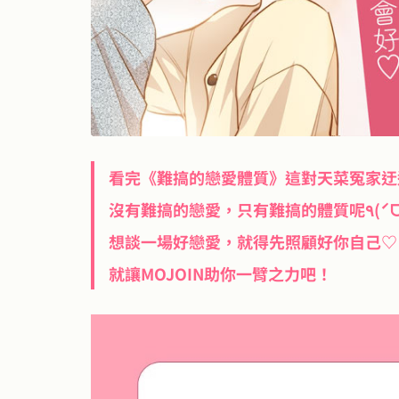
看完《難搞的戀愛體質》這對天菜冤家迂
沒有難搞的戀愛，只有難搞的體質呢٩(ˊᗜˋ*)و ♡？

想談一場好戀愛，就得先照顧好你自己♡ 
就讓MOJOIN助你一臂之力吧！