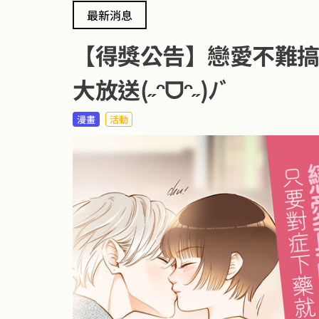
最新消息
【得獎公告】戀愛不難
大放送(˶ᵔᗜᵔ˶)ﾉﾞ
漫畫
活動