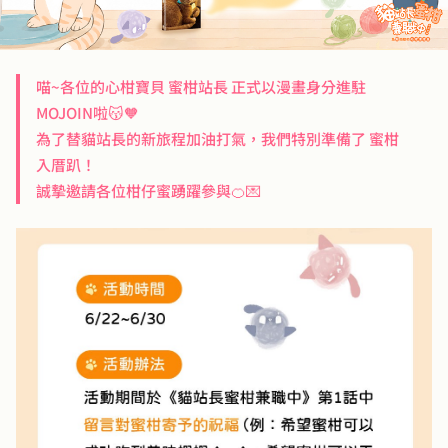
喵~各位的心柑寶貝 蜜柑站長 正式以漫畫身分進駐
MOJOIN啦😽🧡

為了替貓站長的新旅程加油打氣，我們特別準備了 蜜柑
入厝趴！

誠摯邀請各位柑仔蜜踴躍參與🍊💌