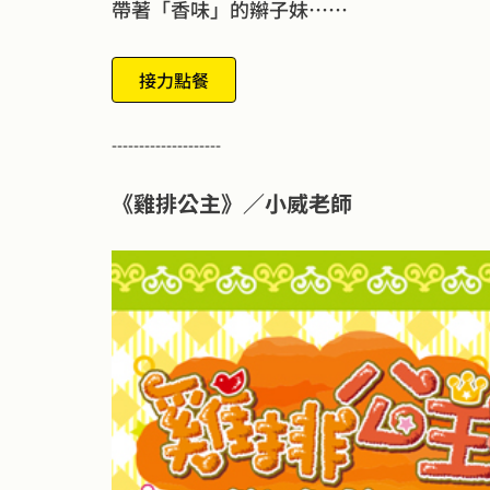
帶著「香味」的辮子妹……
接力點餐
--------------------
《雞排公主》／小威老師