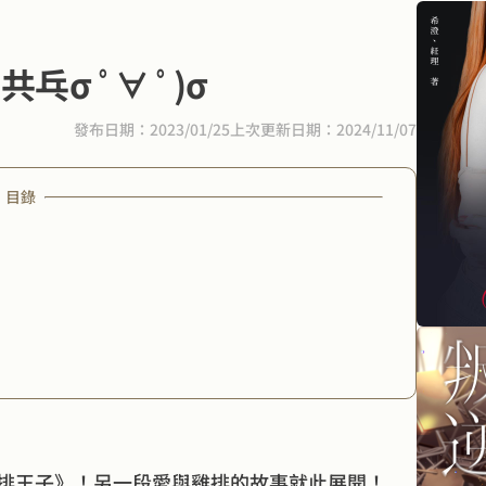
σ ﾟ∀ ﾟ)σ
發布日期：2023/01/25
上次更新日期：2024/11/07
目錄
排王子》！另一段愛與雞排的故事就此展開！