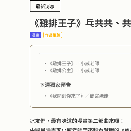
最新消息
《雞排王子》乓共共、共共乓
漫畫
作品推薦
・《雞排王子》／小威老師
・《雞排公主》／小威老師
下週獨家預告
・《我聞到你來了》／簡宮姥姥
冰友們，
最有味道的
漫畫第二部曲來囉！
由國民漫畫家小威老師帶來越看越餓的《雞