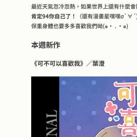
最近天氣忽冷忽熱，如果世界上還有什麼會
肯定94你自己了！
（還有漫畫星嘿嘿σ`∀´)
保重身體也要多多喜歡我們呦(๑• . •๑)
本週新作
《可不可以喜歡我》／葉澄