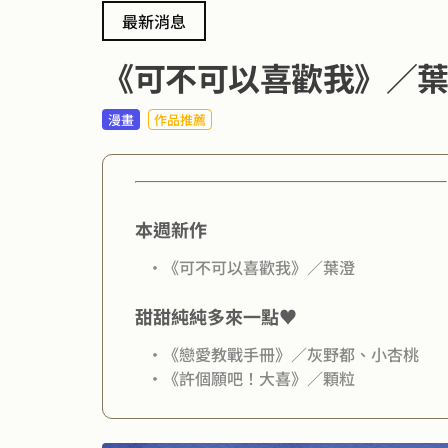
最新消息
《可不可以喜歡我》／
漫畫
作品推薦
本週新作
・《可不可以喜歡我》／葉澄
甜甜純純多來一點♥
・《戀愛教戰手冊》／灰野都、小杏桃
・《許個願吧！大喜》／顆粒