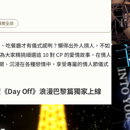
來刀（虐戀）：《Happy Ending留到
展開全部
人陪、吃餐廳才有儀式感咧？懶得出外人擠人，不如
為大家精挑細選這 10 對 CP 的愛情故事，在情人
開、沉浸在各種戀情中，享受專屬的情人節儀式
《Day Off》浪漫巴黎篇獨家上線