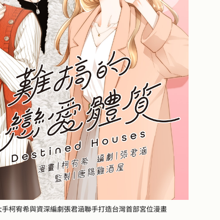
大手柯宥希與資深編劇張君涵聯手打造台灣首部宮位漫畫