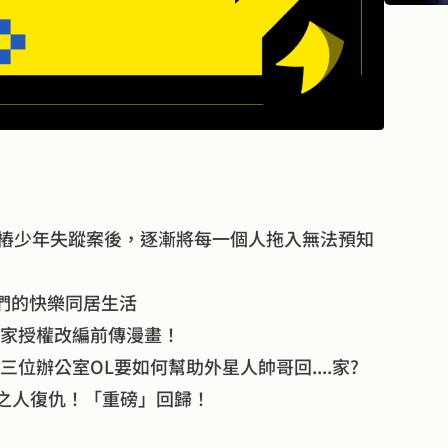
一樁少年失蹤案後，逐漸將每一個人拖入無法預知
們的快樂同居生活
獨家授權改編前傳漫畫！
位辦公室OL要如何幫助外星人帥哥回....家?
選之人復仇！「重磅」回歸！