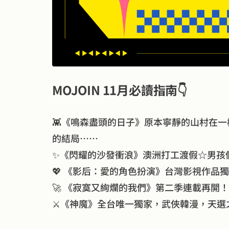
MOJOIN 11月必讀指南👇
👾《鳴森盡頭的日子》原本寧靜的山村在
的結局……
✨《閃耀的沙發衝浪》澳洲打工渡假☆男孩
💖 《影后：愛的角色扮演》台灣影視作品
🚀 《寂寞又絢爛的我們》第二季連載再開！三
⚔️《神魔》全台唯一獨家，武俠韓漫，天