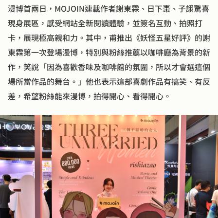
漫博首兩日，MOJOIN連載作者謝東霖、日下棗、子詡驚喜
現身展區，感受網站全新閱讀體驗，並簽名互動、拍照打
卡，展現極高親和力。其中，甫推出《妖怪五星好評》的謝
東霖第一次登場漫博，特別與粉絲推薦以咖啡廳為背景的新
作，笑說「因為喜歡香味及咖啡館的氛圍，所以才會選這個
場所當作品的舞台。」他也表示這部喜劇作品有搞笑、有反
差，希望粉絲能來漫博，拍得開心、看得開心。