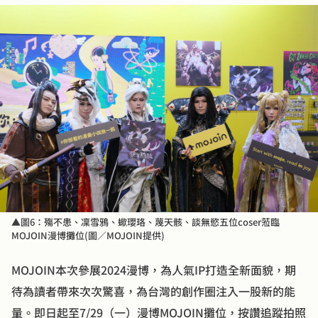
▲圖6：殤不患、凜雪鴉、蠍瓔珞、蔑天骸、談無慾五位coser蒞臨
MOJOIN漫博攤位(圖／MOJOIN提供)
MOJOIN本次參展2024漫博，為人氣IP打造全新面貌，期
待為讀者帶來次次驚喜，為台灣的創作圈注入一股新的能
量。即日起至7/29（一）漫博MOJOIN攤位，按讚追蹤拍照