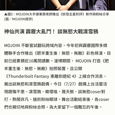
▲圖5：MOJOIN大手謝東霖老師推出《妖怪五星好評》新作與粉絲分享
(圖／MOJOIN提供)
神仙共演 霹靂大亂鬥！ 談無慾大戰凜雪鴉
MOJOIN 不斷嘗試翻玩跨域內容，今年初與霹靂國際多媒
體聯手合作推出《肥羊重生後：無慾·無敵》彩色條漫，目
前已經累積近10萬閱讀數。漫博期間， MOJOIN 打造《肥
羊重生後：無慾·無敵》拍照裝置，且公開
《Thunderbolt Fantasy 東離劍遊紀 4》上線合作消息，
展出談無慾和凜雪鴉戲偶。今日（7/27）戲偶上台活靈活
現跟殤不患、凜雪鴉、蠍瓔珞、蔑天骸、談無慾coser對
打，熱鬧非凡、搶抓粉絲眼球。舞台活動結束後，各coser
們也親切地與粉絲合照，為大家留下一個難忘的午後。