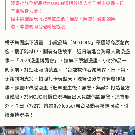
漫畫小說全新品牌MOJOIN漫博登場 人氣作者謝東霖、日
下棗現身力挺！

攜手霹靂翻玩《肥羊重生後：無慾·無敵》漫畫 談無
慾、凜雪鴉同台寵粉無極限
橘子集團旗下漫畫、小說品牌「MOJOIN」積極孵育原創內
容，攜手跨域IP，翻玩有趣故事。近日前進台灣最大動漫盛
事—「2024漫畫博覽會」，攜旗下原創漫畫、小說作品一
同參展，打造超吸睛裝置。平台連載作者謝東霖、日下棗、
子詡到場支持，拍照打卡玩翻天，現場也分享許多創作趣
事。霹靂IP改編漫畫《肥羊重生後：無慾·無敵》打造全方
位體驗，於MOJOIN攤位現場展出人氣戲偶談無慾、凜雪鴉
外，今日（7/27）策畫系列coser舞台活動與粉絲同歡，引
爆漫博現場！