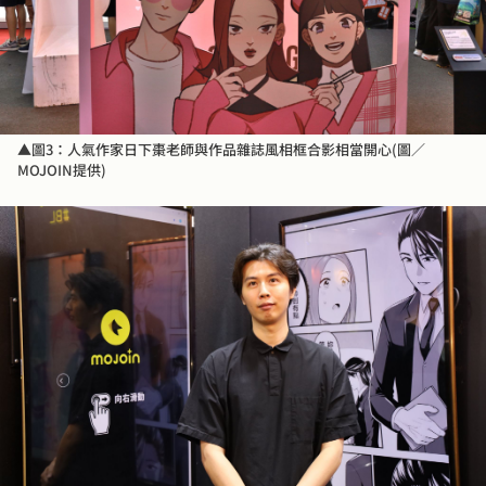
▲圖3：人氣作家日下棗老師與作品雜誌風相框合影相當開心(圖／
MOJOIN提供)