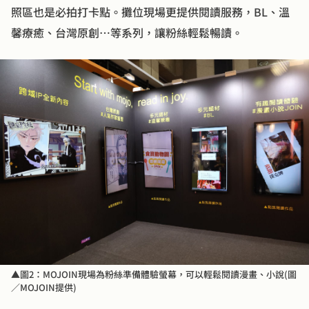
照區也是必拍打卡點。攤位現場更提供閱讀服務，BL、溫
馨療癒、台灣原創⋯等系列，讓粉絲輕鬆暢讀。
▲圖2：MOJOIN現場為粉絲準備體驗螢幕，可以輕鬆閱讀漫畫、小說(圖
／MOJOIN提供)