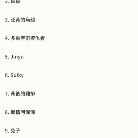
2. 瑋瑋
3. 泛黃的烏鴉
4. 多重宇宙復仇者
5. Jinyu
6. Sulky
7. 背後的雞排
8. 無情阿保保
9. 兔子