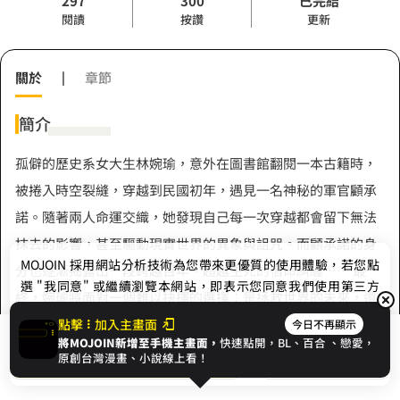
297
300
已完結
閱讀
按讚
更新
關於
|
章節
簡介
孤僻的歷史系女大生林婉瑜，意外在圖書館翻閱一本古籍時，
被捲入時空裂縫，穿越到民國初年，遇見一名神秘的軍官顧承
諾。隨著兩人命運交織，她發現自己每一次穿越都會留下無法
抹去的影響，甚至驅動現實世界的異象與詛咒。而顧承諾的身
MOJOIN
採用網站分析技術為您帶來更優質的使用體驗，若您點
分也逐漸揭露出一段跨越百年、超越生死的宿命糾纏…… 最
選 "我同意" 或繼續瀏覽本網站，即表示您同意我們使用第三方
終，婉瑜將面對一個難以抉擇的選擇：是拯救世界的未來，還
Cookie，欲瞭解更多資訊請見
隱私權政策
。
是成全與他僅剩一次的重逢——但命運從來不給人選擇的權
點擊
加入主畫面
今日不再顯示
將MOJOIN新增至手機主畫面，
快速點開，BL、
百合
、戀愛，
展開全部
利。
我同意
開始閱讀
收藏
原創台灣漫畫、小說線上看！