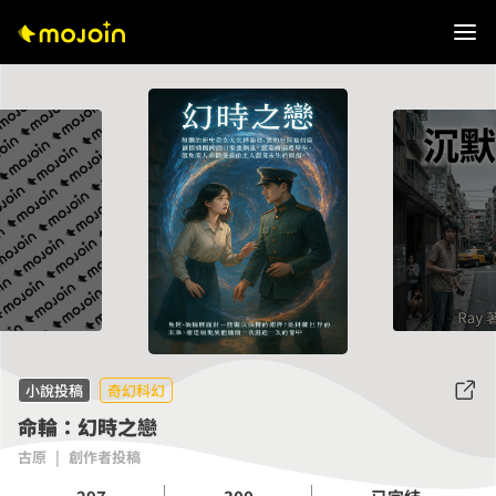
小說投稿
奇幻科幻
命輪：幻時之戀
古原
|
創作者投稿